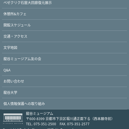
ベゼクリク石窟大回廊復元展示
休憩所&カフェ
開館スケジュール
Twitter
Faceboo
交通・アクセス
文字地図
龍谷ミュージアム友の会
Q&A
お問い合わせ
龍谷大学
個人情報保護への取り組み
龍谷ミュージアム
〒600-8399 京都市下京区堀川通正面下る（西本願寺前）
TEL. 075-351-2500 FAX. 075-351-2577