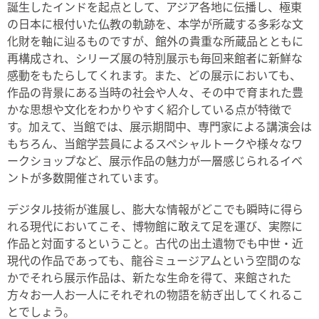
誕生したインドを起点として、アジア各地に伝播し、極東
の日本に根付いた仏教の軌跡を、本学が所蔵する多彩な文
化財を軸に辿るものですが、館外の貴重な所蔵品とともに
再構成され、シリーズ展の特別展示も毎回来館者に新鮮な
感動をもたらしてくれます。また、どの展示においても、
作品の背景にある当時の社会や人々、その中で育まれた豊
かな思想や文化をわかりやすく紹介している点が特徴で
す。加えて、当館では、展示期間中、専門家による講演会は
もちろん、当館学芸員によるスペシャルトークや様々なワ
ークショップなど、展示作品の魅力が一層感じられるイベ
ントが多数開催されています。
デジタル技術が進展し、膨大な情報がどこでも瞬時に得ら
れる現代においてこそ、博物館に敢えて足を運び、実際に
作品と対面するということ。古代の出土遺物でも中世・近
現代の作品であっても、龍谷ミュージアムという空間のな
かでそれら展示作品は、新たな生命を得て、来館された
方々お一人お一人にそれぞれの物語を紡ぎ出してくれるこ
とでしょう。