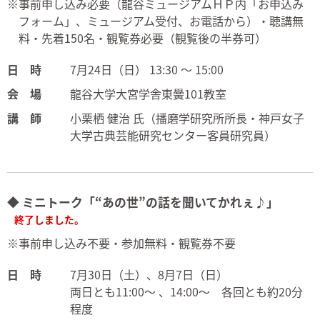
※事前申し込み必要（龍谷ミュージアムＨＰ内「お申込み
フォーム」、ミュージアム受付、お電話から）・聴講無
料・先着150名・観覧券必要（観覧後の半券可）
日 時
7月24日（日） 13:30 ～ 15:00
会 場
龍谷大学大宮学舎東黌101教室
講 師
小栗栖 健治 氏（播磨学研究所所長・神戸女子
大学古典芸能研究センター客員研究員）
◆ ミニトーク「“あの世”の話を聞いてかれぇ♪」
終了しました。
※事前申し込み不要・参加無料・観覧券不要
日 時
7月30日（土）、8月7日（日）
両日とも11:00～ 、14:00～ 各回とも約20分
程度