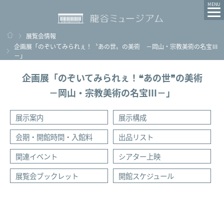
MENU
ホーム
展覧会情報
企画展「のぞいてみられぇ！〝あの世〟の美術 －岡山・宗教美術の名宝Ⅲ
－」
企画展「のぞいてみられぇ！❝あの世❞の美術
－岡山・宗教美術の名宝Ⅲ－」
展示案内
展示構成
会期・開館時間・入館料
出品リスト
関連イベント
シアター上映
展覧会ブックレット
開館スケジュール