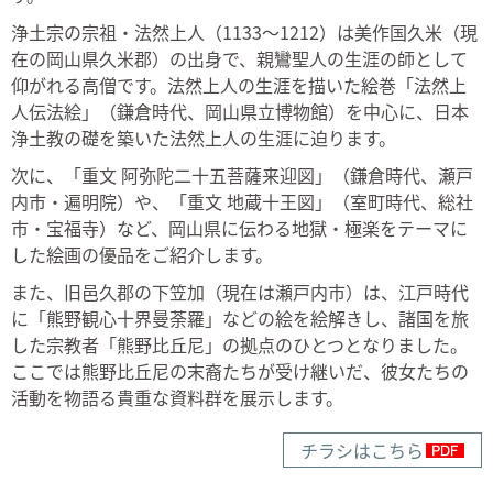
浄土宗の宗祖・法然上人（1133～1212）は美作国久米（現
在の岡山県久米郡）の出身で、親鸞聖人の生涯の師として
仰がれる高僧です。法然上人の生涯を描いた絵巻「法然上
人伝法絵」（鎌倉時代、岡山県立博物館）を中心に、日本
浄土教の礎を築いた法然上人の生涯に迫ります。
次に、「重文 阿弥陀二十五菩薩来迎図」（鎌倉時代、瀬戸
内市・遍明院）や、「重文 地蔵十王図」（室町時代、総社
市・宝福寺）など、岡山県に伝わる地獄・極楽をテーマに
した絵画の優品をご紹介します。
また、旧邑久郡の下笠加（現在は瀬戸内市）は、江戸時代
に「熊野観心十界曼荼羅」などの絵を絵解きし、諸国を旅
した宗教者「熊野比丘尼」の拠点のひとつとなりました。
ここでは熊野比丘尼の末裔たちが受け継いだ、彼女たちの
活動を物語る貴重な資料群を展示します。
チラシはこちら